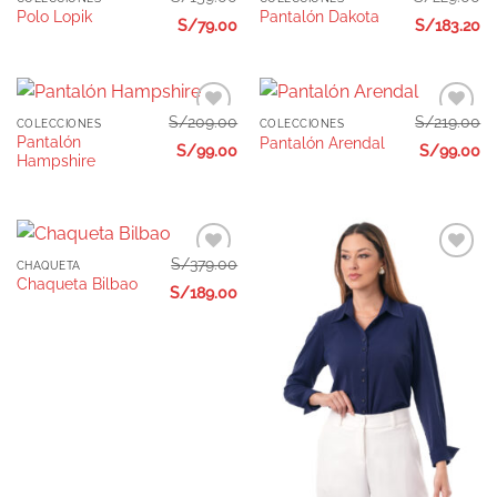
Añadir
Añadir
Polo Lopik
Pantalón Dakota
a la
a la
S/
79.00
S/
183.20
lista de
lista de
deseos
deseos
S/
209.00
S/
219.00
COLECCIONES
COLECCIONES
Añadir
Añadir
Pantalón
Pantalón Arendal
a la
a la
S/
99.00
S/
99.00
Hampshire
lista de
lista de
deseos
deseos
S/
379.00
CHAQUETA
Añadir
Añadir
Chaqueta Bilbao
a la
a la
S/
189.00
lista de
lista de
deseos
deseos