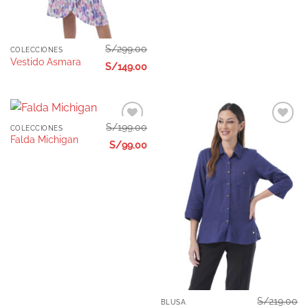
S/
299.00
COLECCIONES
Vestido Asmara
S/
149.00
S/
199.00
COLECCIONES
Añadir
Añadir
Falda Michigan
a la
a la
S/
99.00
lista de
lista de
deseos
deseos
S/
219.00
BLUSA