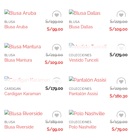
deseos
deseos
S/
199.00
S/
229.00
BLUSA
BLUSA
Añadir
Añadir
Blusa Aruba
Blusa Dallas
a la
a la
S/
99.00
S/
109.00
lista de
lista de
deseos
deseos
AGOTADO
S/
219.00
S/
279.00
BLUSA
COLECCIONES
Añadir
Añadir
Blusa Mantura
Vestido Tunceli
a la
a la
S/
109.00
lista de
lista de
deseos
deseos
AGOTADO
S/
179.00
S/
229.00
CARDIGAN
COLECCIONES
Añadir
Añadir
Cardigan Karaman
Pantalón Assisi
a la
a la
S/
160.30
lista de
lista de
deseos
deseos
S/
189.00
S/
159.00
BLUSA
COLECCIONES
Añadir
Añadir
Blusa Riverside
Polo Nashville
a la
a la
S/
99.00
S/
79.00