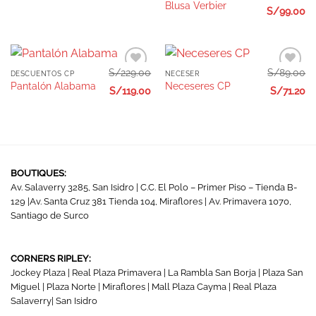
Blusa Verbier
S/
99.00
S/
229.00
S/
89.00
DESCUENTOS CP
NECESER
Añadir
Añadir
Pantalón Alabama
Neceseres CP
a la
a la
S/
119.00
S/
71.20
lista de
lista de
deseos
deseos
BOUTIQUES:
Av. Salaverry 3285, San Isidro | C.C. El Polo – Primer Piso – Tienda B-
129 |Av. Santa Cruz 381 Tienda 104, Miraflores | Av. Primavera 1070,
Santiago de Surco
CORNERS RIPLEY:
Jockey Plaza | Real Plaza Primavera | La Rambla San Borja | Plaza San
Miguel | Plaza Norte | Miraflores | Mall Plaza Cayma | Real Plaza
Salaverry| San Isidro