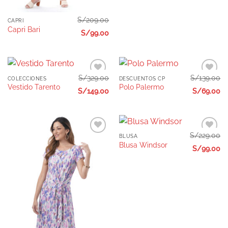
S/
209.00
CAPRI
Capri Bari
S/
99.00
S/
329.00
S/
139.00
COLECCIONES
DESCUENTOS CP
Añadir
Añadir
Vestido Tarento
Polo Palermo
a la
a la
S/
149.00
S/
69.00
lista de
lista de
deseos
deseos
S/
229.00
BLUSA
Añadir
Añadir
Blusa Windsor
a la
a la
S/
99.00
lista de
lista de
deseos
deseos