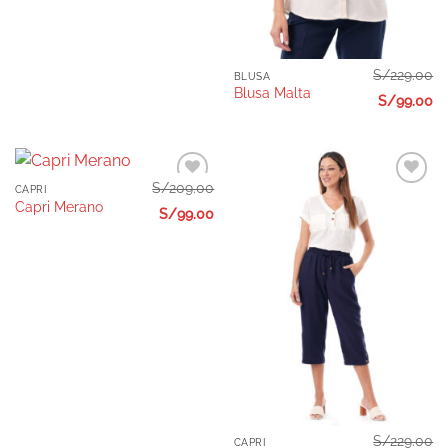
S/
229.00
BLUSA
Blusa Malta
S/
99.00
S/
209.00
CAPRI
Añadir
Añadir
Capri Merano
a la
a la
S/
99.00
lista de
lista de
deseos
deseos
S/
229.00
CAPRI