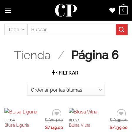
Saltar
0
al
contenido
Buscar
por:
Tienda
/
Página 6
FILTRAR
S/
209.00
S/
199.00
BLUSA
BLUSA
Añadir
Añadir
Blusa Liguria
Blusa Vilna
a la
a la
S/
149.00
S/
139.00
lista de
lista de