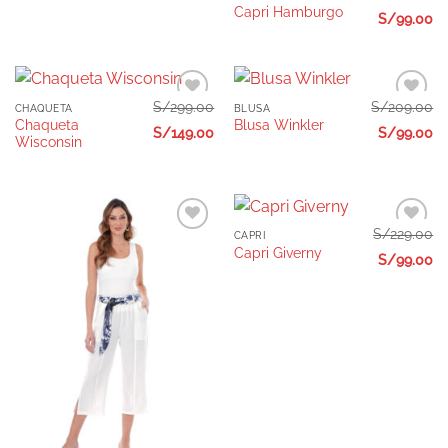
Capri Hamburgo
S/
99.00
S/
299.00
S/
209.00
CHAQUETA
BLUSA
Añadir
Añadir
Chaqueta
Blusa Winkler
a la
a la
S/
149.00
S/
99.00
Wisconsin
lista de
lista de
deseos
deseos
S/
229.00
CAPRI
Añadir
Añadir
Capri Giverny
a la
a la
S/
99.00
lista de
lista de
deseos
deseos