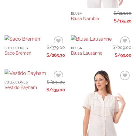
S/
219.00
BLUSA
Blusa Nambia
S/
175.20
S/
379.00
S/
209.00
COLECCIONES
BLUSA
Añadir
Añadir
Saco Bremen
Blusa Lausanne
a la
a la
S/
265.30
S/
99.00
lista de
lista de
deseos
deseos
S/
279.00
COLECCIONES
Añadir
Añadir
Vestido Bayham
a la
a la
S/
139.00
lista de
lista de
deseos
deseos