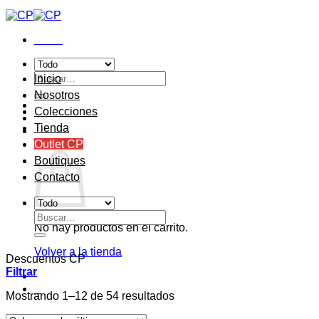
Saltar
al
contenido
Menú
Buscar
Inicio
por:
Nosotros
Colecciones
Tienda
0
Carrito
Outlet CP
Boutiques
Contacto
Buscar
No hay productos en el carrito.
por:
Volver a la tienda
Descuentos CP
Filtrar
0
Ordenado
Mostrando 1–12 de 54 resultados
por