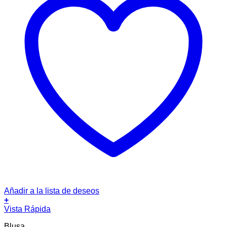
Añadir a la lista de deseos
+
Este
Vista Rápida
producto
Blusa
tiene