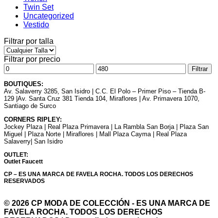
Twin Set
Uncategorized
Vestido
Filtrar por talla
Filtrar por precio
Precio
Precio
Filtrar
mínimo
máximo
BOUTIQUES:
Av. Salaverry 3285, San Isidro | C.C. El Polo – Primer Piso – Tienda B-
129 |Av. Santa Cruz 381 Tienda 104, Miraflores | Av. Primavera 1070,
Santiago de Surco
CORNERS RIPLEY:
Jockey Plaza | Real Plaza Primavera | La Rambla San Borja | Plaza San
Miguel | Plaza Norte | Miraflores | Mall Plaza Cayma | Real Plaza
Salaverry| San Isidro
OUTLET:
Outlet Faucett
CP – ES UNA MARCA DE FAVELA ROCHA. TODOS LOS DERECHOS
RESERVADOS
© 2026 CP MODA DE COLECCIÓN - ES UNA MARCA DE
FAVELA ROCHA. TODOS LOS DERECHOS