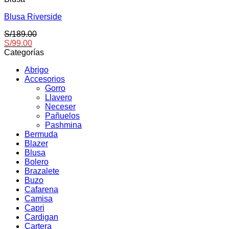
múltiples
Blusa Riverside
variantes.
Las
S/
189.00
opciones
S/
99.00
se
Categorías
pueden
elegir
Abrigo
en
Accesorios
la
Gorro
página
Llavero
de
Neceser
producto
Pañuelos
Pashmina
Bermuda
Blazer
Blusa
Bolero
Brazalete
Buzo
Cafarena
Camisa
Capri
Cardigan
Cartera