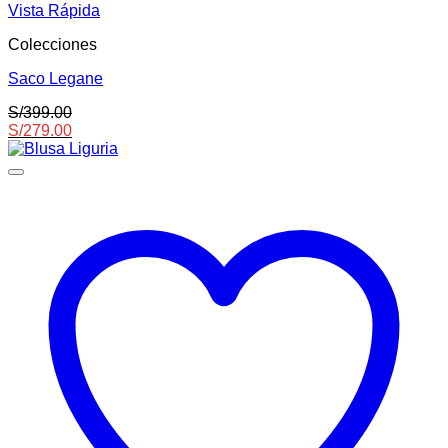
Este
Vista Rápida
producto
Colecciones
tiene
múltiples
Saco Legane
variantes.
Las
S/
399.00
opciones
S/
279.00
se
pueden
elegir
en
la
página
de
producto