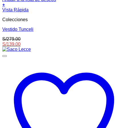
+
Este
Vista Rápida
producto
Colecciones
tiene
múltiples
Vestido Tunceli
variantes.
Las
S/
279.00
opciones
S/
139.00
se
pueden
elegir
en
la
página
de
producto