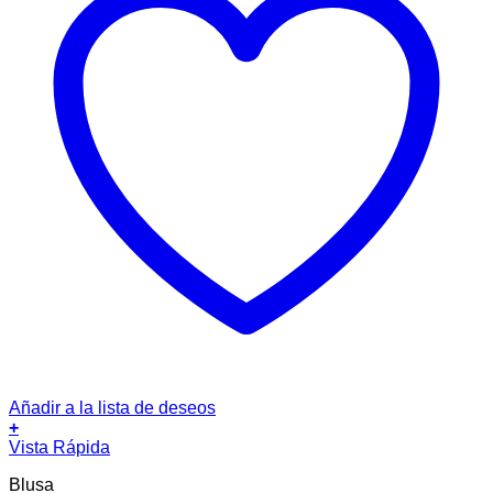
producto
Añadir a la lista de deseos
+
Este
Vista Rápida
producto
Blusa
tiene