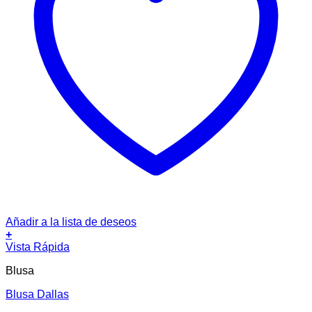
Añadir a la lista de deseos
+
Este
Vista Rápida
producto
Blusa
tiene
múltiples
Blusa Dallas
variantes.
Las