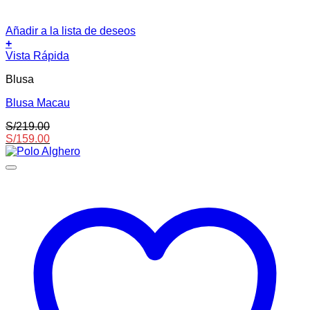
Añadir a la lista de deseos
+
Este
Vista Rápida
producto
Blusa
tiene
múltiples
Blusa Macau
variantes.
Las
S/
219.00
opciones
S/
159.00
se
pueden
elegir
en
la
página
de
producto