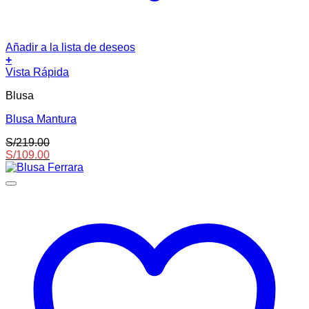
Añadir a la lista de deseos
+
Este
Vista Rápida
producto
Blusa
tiene
múltiples
Blusa Mantura
variantes.
Las
S/
219.00
opciones
S/
109.00
se
pueden
elegir
en
la
página
de
producto