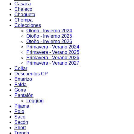
Casaca
Chaleco
Chaqueta
Chompa
Colecciones
Otoño - Invierno 2024
Otoño - Invierno 2025
Otoño - Invierno 2026
Primavera - Verano 2024
Primavera - Verano 2025
Primavera - Verano 2026
Primavera - Verano 2027
Collar
Descuentos CP
Enterizo
Falda
Gorra
Pantalón
Legging
Pijama
Polo
Saco
Sacón
Short
Trench