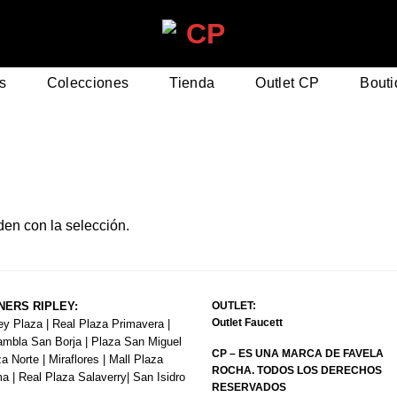
s
Colecciones
Tienda
Outlet CP
Bouti
en con la selección.
NERS RIPLEY:
OUTLET:
Outlet Faucett
y Plaza | Real Plaza Primavera |
ambla San Borja | Plaza San Miguel
CP – ES UNA MARCA DE FAVELA
za Norte | Miraflores | Mall Plaza
ROCHA. TODOS LOS DERECHOS
 | Real Plaza Salaverry| San Isidro
RESERVADOS