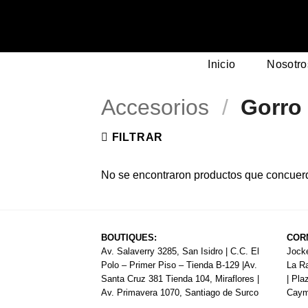
Saltar
al
contenido
Inicio
Nosotro
Accesorios
/
Gorro
FILTRAR
No se encontraron productos que concuerd
BOUTIQUES:
COR
Av. Salaverry 3285, San Isidro | C.C. El
Jocke
Polo – Primer Piso – Tienda B-129 |Av.
La R
Santa Cruz 381 Tienda 104, Miraflores |
| Pla
Av. Primavera 1070, Santiago de Surco
Cayma