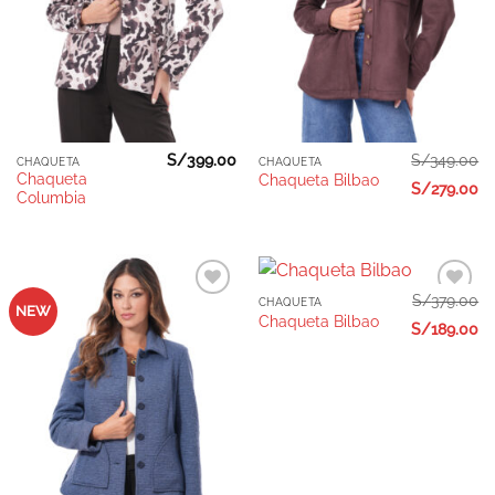
S/
399.00
S/
349.00
CHAQUETA
CHAQUETA
Chaqueta
Chaqueta Bilbao
S/
279.00
Columbia
S/
379.00
CHAQUETA
Añadir
Añadir
NEW
Chaqueta Bilbao
a la
a la
S/
189.00
lista de
lista de
deseos
deseos