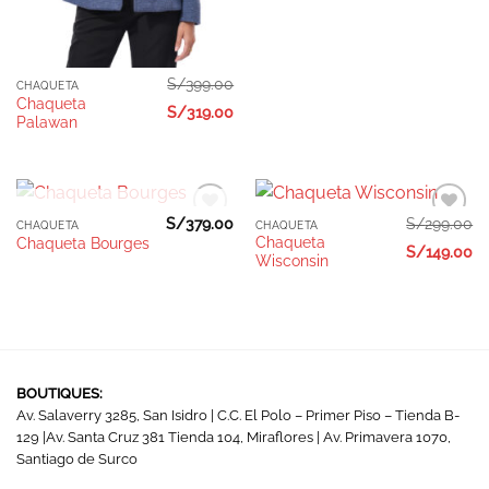
S/
399.00
CHAQUETA
Chaqueta
S/
319.00
Palawan
AGOTADO
S/
379.00
S/
299.00
CHAQUETA
CHAQUETA
Añadir
Añadir
Chaqueta
Chaqueta Bourges
a la
a la
S/
149.00
Wisconsin
lista de
lista de
deseos
deseos
BOUTIQUES:
Av. Salaverry 3285, San Isidro | C.C. El Polo – Primer Piso – Tienda B-
129 |Av. Santa Cruz 381 Tienda 104, Miraflores | Av. Primavera 1070,
Santiago de Surco