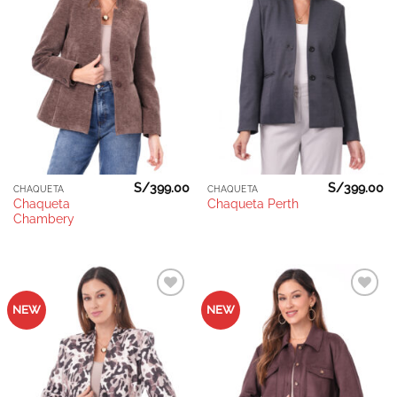
deseos
deseos
S/
399.00
S/
399.00
CHAQUETA
CHAQUETA
Chaqueta
Chaqueta Perth
Chambery
Añadir
Añadir
NEW
NEW
a la
a la
lista de
lista de
deseos
deseos