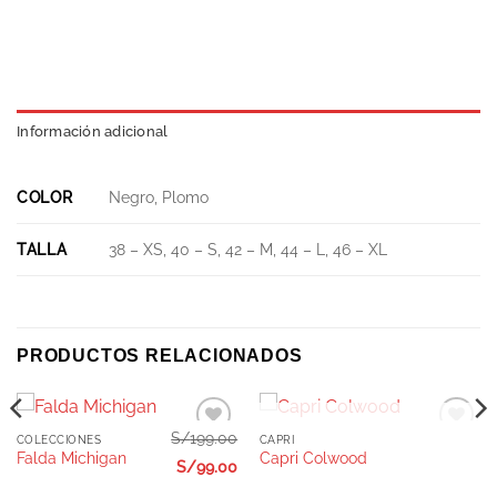
Información adicional
COLOR
Negro, Plomo
TALLA
38 – XS, 40 – S, 42 – M, 44 – L, 46 – XL
PRODUCTOS RELACIONADOS
AGOTADO
S/
199.00
COLECCIONES
CAPRI
Añadir
Añadir
Falda Michigan
Capri Colwood
a la
a la
S/
99.00
lista de
lista de
deseos
deseos