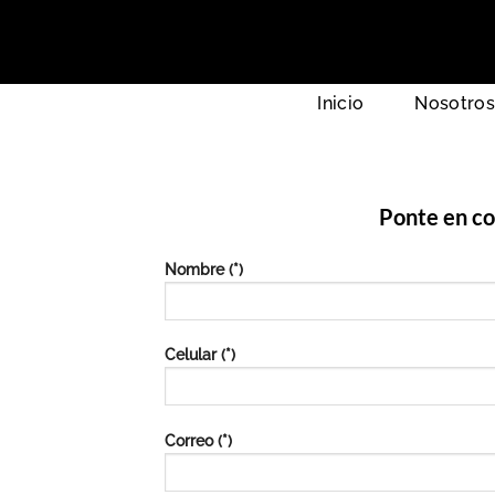
Saltar
al
contenido
Inicio
Nosotros
Ponte en co
Nombre (*)
Celular (*)
Correo (*)