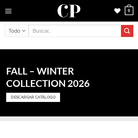
Saltar
0
al
contenido
Buscar
por:
FALL – WINTER
COLLECTION 2026
DESCARGAR CATÁLOGO