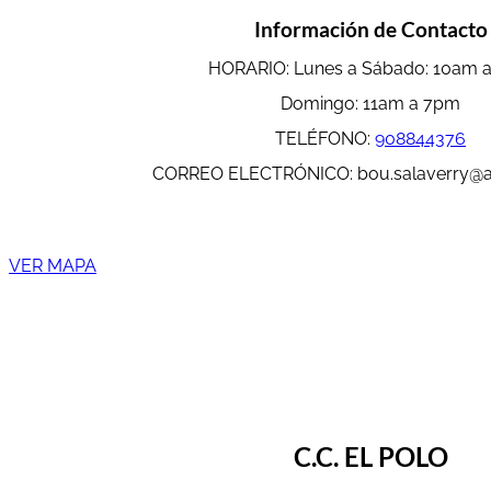
Información de Contacto
HORARIO: Lunes a Sábado: 10am 
Domingo: 11am a 7pm
TELÉFONO:
908844376
CORREO ELECTRÓNICO: bou.salaverry@
VER MAPA
C.C. EL POLO